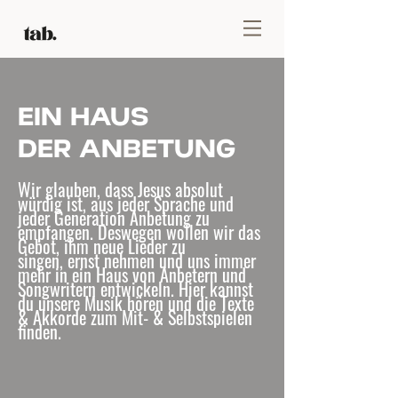
EIN HAUS
DER ANBETUNG
Wir glauben, dass Jesus absolut
würdig ist, aus jeder Sprache und
jeder Generation Anbetung zu
empfangen. Deswegen wollen wir das
Gebot, ihm neue Lieder zu
singen,
ernst nehmen
und uns immer
mehr in ein Haus von Anbetern und
Songwritern entwickeln. Hier kannst
du unsere Musik hören und die Texte
& Akkorde zum Mit- & Selbstspielen
finden.