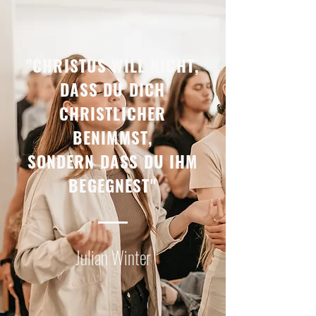
"CHRISTUS WILL NICHT,
DASS DU DICH
CHRISTLICHER
BENIMMST,
SONDERN DASS DU IHM
BEGEGNEST"
Julian Winter