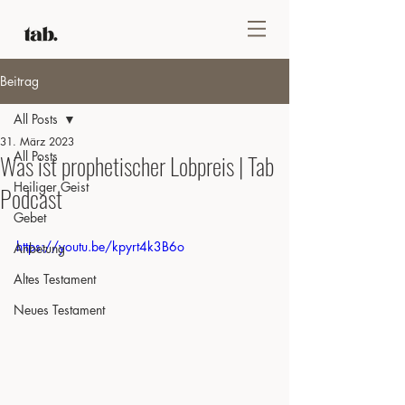
Beitrag
All Posts
31. März 2023
All Posts
Was ist prophetischer Lobpreis | Tab
Heiliger Geist
Podcast
Gebet
https://youtu.be/kpyrt4k3B6o
Anbetung
Altes Testament
Neues Testament