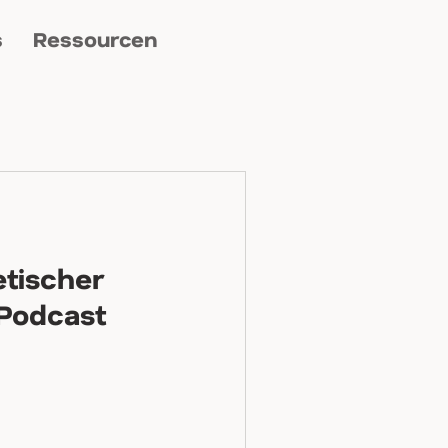
s
Ressourcen
etischer
 Podcast